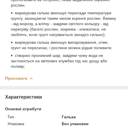
рослин;
мармурова галька зменшує перепади температури
грунту, захищаючи таким чином коріння рослин. Взимку
- від морозу, а влітку - завдяки світлого кольору - від
перегріву (багато рослин, зокрема - клематиси, не
люблять, коли грунт нагрівається занадто сильно);
мармурова галька зменшує випаровування, отже,
грунт не пересихає, і рослини можна рідше поливати;
створює проникний шар, завдяки чому вода не
застоюється на квіткових клумбах під час дощу або
поливу;
Приховати
Характеристики
Основні атрибути
Тип
Галька
Упаковка
Без упаковки