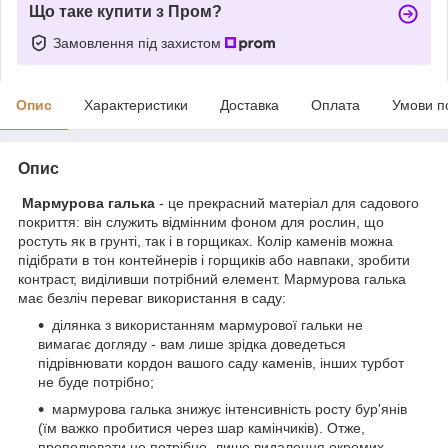
Що таке купити з Пром?
Замовлення під захистом
Опис
Характеристики
Доставка
Оплата
Умови п
Опис
Мармурова галька
- це прекрасний матеріал для садового
покриття: він служить відмінним фоном для рослин, що
ростуть як в грунті, так і в горщиках. Колір каменів можна
підібрати в тон контейнерів і горщиків або навпаки, зробити
контраст, виділивши потрібний елемент. Мармурова галька
має безліч переваг використання в саду:
ділянка з використанням мармурової гальки не
вимагає догляду - вам лише зрідка доведеться
підрівнювати кордон вашого саду каменів, інших турбот
не буде потрібно;
мармурова галька знижує інтенсивність росту бур'янів
(їм важко пробитися через шар камінчиків). Отже,
прополювати не потрібно, лише видалення окремих