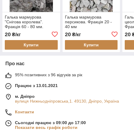
Галька мармурова
Галька мармурова
Галь
"Снігова королева".
персикова. Фракція 20 -
цеол
Фракція 60 - 80 мм.
40 мм
Фрак
20
20
20
₴/кг
₴/кг
₴
Купити
Купити
Про нас
95% позитивних з 96 відгуків за рік
Працює з 13.01.2021
м. Дніпро
вулиця Нижньодніпровська,1. 49130, Дніпро, Україна
Контакти
Сьогодні працює з 09:00 до 17:00
Показати весь графік роботи