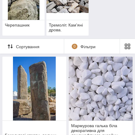
Черепашник
Тремоліт. Кам'яні
дрова.
Сортування
0
Фільтри
Мармурова галька біла
декоративна для