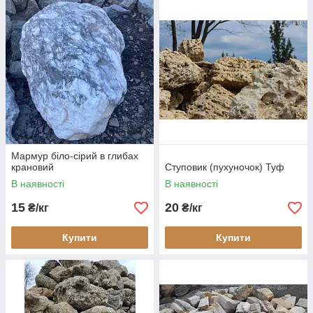
Мармур біло-сірий в глибах
крановий
Ступовик (пухуночок) Туф
В наявності
В наявності
15
20
₴/кг
₴/кг
Купити
Купити