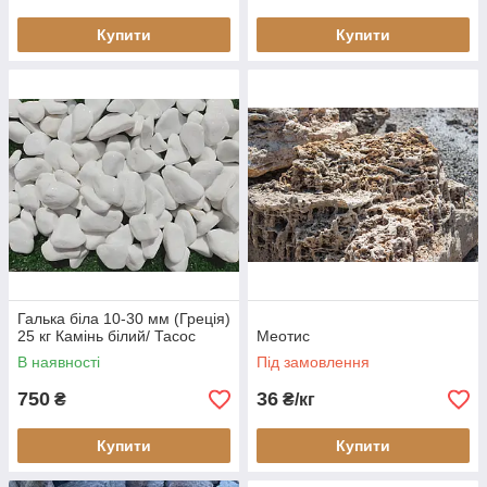
Купити
Купити
Галька біла 10-30 мм (Греція)
25 кг Камінь білий/ Тасос
Меотис
В наявності
Під замовлення
750
36
₴
₴/кг
Купити
Купити