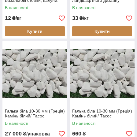
Базальтові стовпи, валуни.
ландшафтного дизайну
Грецька фракція 10 - 30 мм
В наявності
В наявності
12
33
₴/кг
₴/кг
Купити
Купити
Галька біла 10-30 мм (Греція)
Галька біла 10-30 мм (Греція)
Камінь білий/ Тасос
Камінь білий/ Тасос
В наявності
В наявності
27 000
660
₴/упаковка
₴