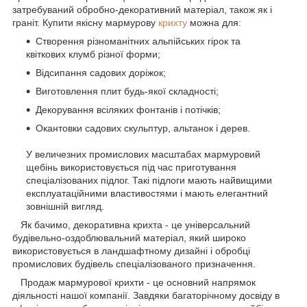
затребуваний обробно-декоративний матеріал, також як і
граніт. Купити якісну мармурову
крихту
можна для:
Створення різноманітних альпійських гірок та
квіткових клумб різної форми;
Відсипання садових доріжок;
Виготовлення плит будь-якої складності;
Декорування всіляких фонтанів і потічків;
Окантовки садових скульптур, альтанок і дерев.
У величезних промислових масштабах мармуровий
щебінь використовується під час приготування
спеціалізованих підлог. Такі підлоги мають найвищими
експлуатаційними властивостями і мають елегантний
зовнішній вигляд.
Як бачимо, декоративна крихта - це універсальний
будівельно-оздоблювальний матеріал, який широко
використовується в ландшафтному дизайні і обробці
промислових будівель спеціалізованого призначення.
Продаж мармурової крихти - це основний напрямок
діяльності нашої компанії. Завдяки багаторічному досвіду в