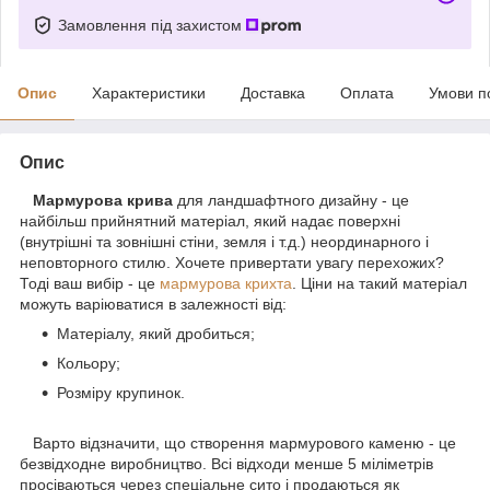
Замовлення під захистом
Опис
Характеристики
Доставка
Оплата
Умови п
Опис
Мармурова крива
для ландшафтного дизайну - це
найбільш прийнятний матеріал, який надає поверхні
(внутрішні та зовнішні стіни, земля і т.д.) неординарного і
неповторного стилю. Хочете привертати увагу перехожих?
Тоді ваш вибір - це
мармурова крихта
. Ціни на такий матеріал
можуть варіюватися в залежності від:
Матеріалу, який дробиться;
Кольору;
Розміру крупинок.
Варто відзначити, що створення мармурового каменю - це
безвідходне виробництво. Всі відходи менше 5 міліметрів
просіваються через спеціальне сито і продаються як