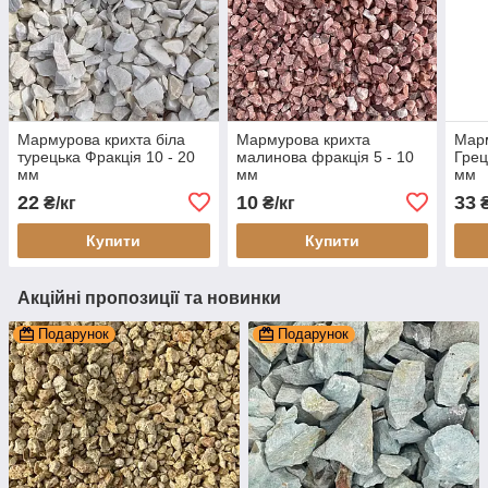
Мармурова крихта біла
Мармурова крихта
Марм
турецька Фракція 10 - 20
малинова фракція 5 - 10
Грец
мм
мм
мм
22
10
33
₴/кг
₴/кг
₴
Купити
Купити
Акційні пропозиції та новинки
Подарунок
Подарунок