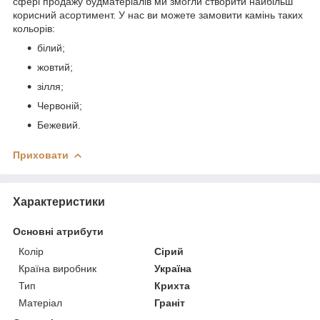
сфері продажу будматеріалів ми змогли створити найбільш
корисний асортимент. У нас ви можете замовити камінь таких
кольорів:
білий;
жовтий;
зілля;
Червоній;
Бежевий.
Приховати
Характеристики
Основні атрибути
Колір
Сірий
Країна виробник
Україна
Тип
Крихта
Матеріал
Граніт