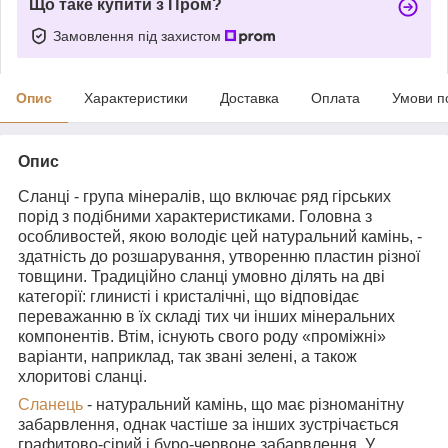
Що таке купити з Пром?
Замовлення під захистом
Опис
Характеристики
Доставка
Оплата
Умови п
Опис
Сланці - група мінералів, що включає ряд гірських
порід з подібними характеристиками. Головна з
особливостей, якою володіє цей натуральний камінь, -
здатність до розшарування, утворенню пластин різної
товщини. Традиційно сланці умовно ділять на дві
категорії: глинисті і кристалічні, що відповідає
переважанню в їх складі тих чи інших мінеральних
компонентів. Втім, існують свого роду «проміжні»
варіанти, наприклад, так звані зелені, а також
хлоритові сланці.
Сланець
- натуральний камінь, що має різноманітну
забарвлення, однак частіше за інших зустрічається
графитово-сірий і буро-червоне забарвлення. У