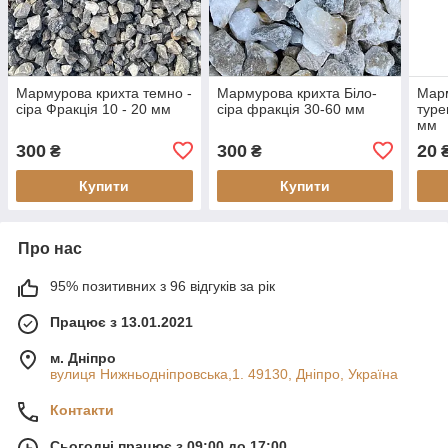
Мармурова крихта темно -
Мармурова крихта Біло-
Марм
сіра Фракція 10 - 20 мм
сіра фракція 30-60 мм
туре
мм
300
300
20
₴
₴
₴
Купити
Купити
Про нас
95% позитивних з 96 відгуків за рік
Працює з 13.01.2021
м. Дніпро
вулиця Нижньодніпровська,1. 49130, Дніпро, Україна
Контакти
Сьогодні працює з 09:00 до 17:00